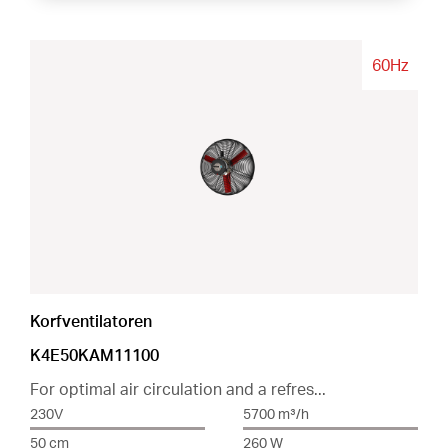
60Hz
Korfventilatoren
K4E50KAM11100
For optimal air circulation and a refres...
230V
5700 m³/h
50 cm
260 W