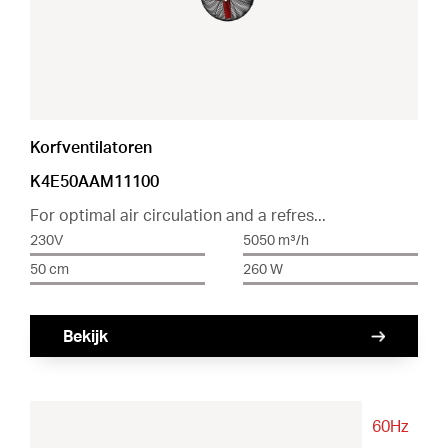
Korfventilatoren
K4E50AAM11100
For optimal air circulation and a refres...
230V
5050 m³/h
50 cm
260 W
Bekijk
60Hz