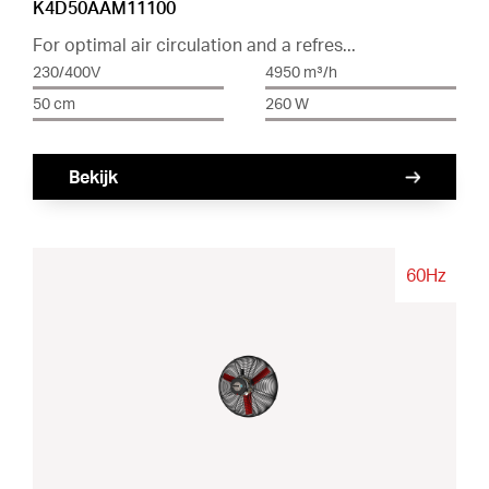
K4D50AAM11100
For optimal air circulation and a refres...
230/400V
4950 m³/h
50 cm
260 W
Bekijk
60Hz