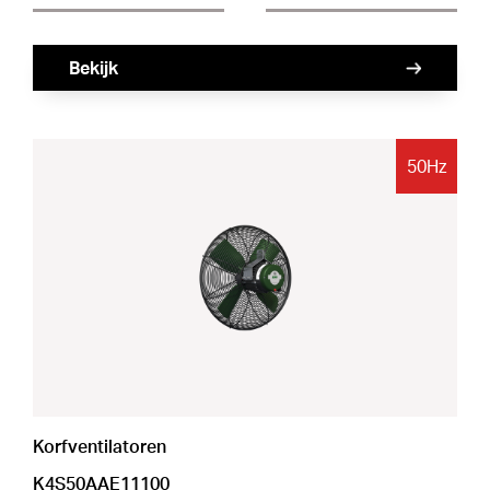
Bekijk
50Hz
Korfventilatoren
K4S50AAE11100