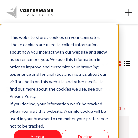
This website stores cookies on your computer.
These cookies are used to collect information
Ventilatoren
about how you interact with our website and allow
us to remember you. We use this information in
Agrarische oplossingen
FILTER
METRISCH
IMPERIAL
order to improve and customize your browsing
experience and for analytics and metrics about our
Industriële oplossingen
visitors both on this website and other media. To
Zoek resultaten
find out more about the cookies we use, see our
35 Resultaten gevonden
Kennis
Privacy Policy.
If you decline, your information won’t be tracked
Over ons
60Hz
when you visit this website. A single cookie will be
used in your browser to remember your preference
not to be tracked.
+31 (0)77 389 32 32
Accept
Decline