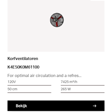
Korfventilatoren
K4E50K0M61100
For optimal air circulation and a refres...
120V
7425 m³/h
50 cm
265 W
Bekijk