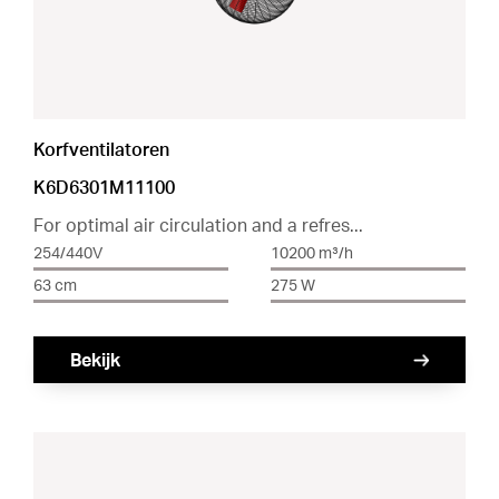
Korfventilatoren
K6D6301M11100
For optimal air circulation and a refres...
254/440V
10200 m³/h
63 cm
275 W
Bekijk