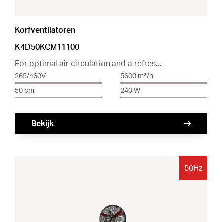
Korfventilatoren
K4D50KCM11100
For optimal air circulation and a refres...
265/460V
5600 m³/h
50 cm
240 W
Bekijk
50Hz