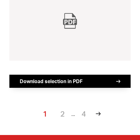
Download selection in PDF
1
2
4
...