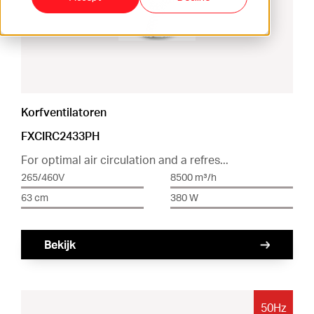
ventilation@vostermans.com
Product selector
Vostermans Companies
Contact
Korfventilatoren
FXCIRC2433PH
For optimal air circulation and a refres...
265/460V
8500 m³/h
63 cm
380 W
Bekijk
50Hz